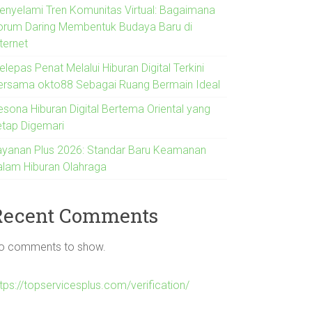
enyelami Tren Komunitas Virtual: Bagaimana
orum Daring Membentuk Budaya Baru di
ternet
lepas Penat Melalui Hiburan Digital Terkini
ersama okto88 Sebagai Ruang Bermain Ideal
esona Hiburan Digital Bertema Oriental yang
etap Digemari
ayanan Plus 2026: Standar Baru Keamanan
alam Hiburan Olahraga
Recent Comments
o comments to show.
tps://topservicesplus.com/verification/