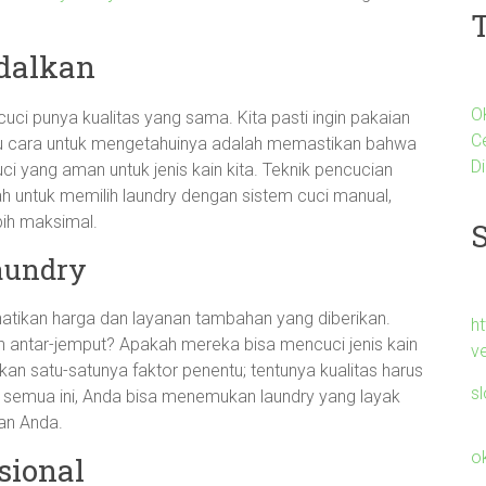
dalkan
O
cuci punya kualitas yang sama. Kita pasti ingin pakaian
C
atu cara untuk mengetahuinya adalah memastikan bahwa
Di
yang aman untuk jenis kain kita. Teknik pencucian
h untuk memilih laundry dengan sistem cuci manual,
bih maksimal.
aundry
atikan harga dan layanan tambahan yang diberikan.
h
antar-jemput? Apakah mereka bisa mencuci jenis kain
v
ukan satu-satunya faktor penentu; tentunya kualitas harus
s
semua ini, Anda bisa menemukan laundry yang layak
an Anda.
o
sional