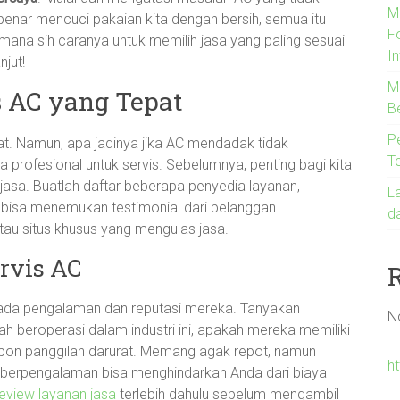
M
enar mencuci pakaian kita dengan bersih, semua itu
F
mana sih caranya untuk memilih jasa yang paling sesuai
In
njut!
Me
 AC yang Tepat
B
P
t. Namun, apa jadinya jika AC mendadak tidak
T
ga profesional untuk servis. Sebelumnya, penting bagi kita
 jasa. Buatlah daftar beberapa penyedia layanan,
L
 bisa menemukan testimonial dari pelanggan
d
atau situs khusus yang mengulas jasa.
rvis AC
 pada pengalaman dan reputasi mereka. Tanyakan
N
h beroperasi dalam industri ini, apakah mereka memiliki
spon panggilan darurat. Memang agak repot, namun
ht
 berpengalaman bisa menghindarkan Anda dari biaya
review layanan jasa
terlebih dahulu sebelum mengambil