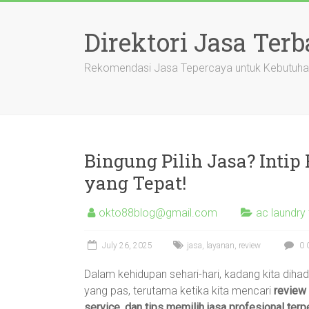
Skip
to
Direktori Jasa Terb
content
Rekomendasi Jasa Tepercaya untuk Kebutuha
Bingung Pilih Jasa? Intip
yang Tepat!
okto88blog@gmail.com
ac laundry
July 26, 2025
jasa
,
layanan
,
review
0 
Dalam kehidupan sehari-hari, kadang kita diha
yang pas, terutama ketika kita mencari
review 
service, dan tips memilih jasa profesional ter