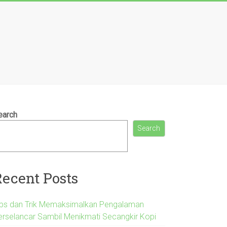
earch
Search
Recent Posts
ips dan Trik Memaksimalkan Pengalaman
erselancar Sambil Menikmati Secangkir Kopi