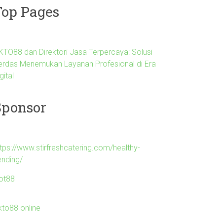
Top Pages
KTO88 dan Direktori Jasa Terpercaya: Solusi
erdas Menemukan Layanan Profesional di Era
gital
Sponsor
ttps://www.stirfreshcatering.com/healthy-
ending/
lot88
kto88 online