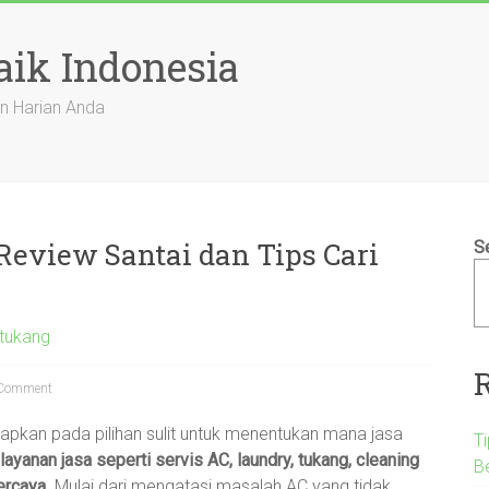
aik Indonesia
n Harian Anda
 Review Santai dan Tips Cari
S
 tukang
Comment
dapkan pada pilihan sulit untuk menentukan mana jasa
T
layanan jasa seperti servis AC, laundry, tukang, cleaning
B
percaya
. Mulai dari mengatasi masalah AC yang tidak