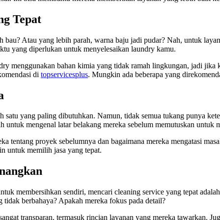
ng Tepat
h bau? Atau yang lebih parah, warna baju jadi pudar? Nah, untuk layan
aktu yang diperlukan untuk menyelesaikan laundry kamu.
dry menggunakan bahan kimia yang tidak ramah lingkungan, jadi jika 
ekomendasi di
topservicesplus
. Mungkin ada beberapa yang direkomenda
a
alah satu yang paling dibutuhkan. Namun, tidak semua tukang punya k
lah untuk mengenal latar belakang mereka sebelum memutuskan untuk 
ereka tentang proyek sebelumnya dan bagaimana mereka mengatasi masa
n untuk memilih jasa yang tepat.
enangkan
tuk membersihkan sendiri, mencari cleaning service yang tepat adalah
tidak berbahaya? Apakah mereka fokus pada detail?
sangat transparan, termasuk rincian layanan yang mereka tawarkan. J