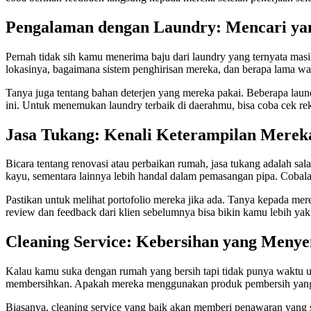
Pengalaman dengan Laundry: Mencari ya
Pernah tidak sih kamu menerima baju dari laundry yang ternyata masi
lokasinya, bagaimana sistem penghirisan mereka, dan berapa lama w
Tanya juga tentang bahan deterjen yang mereka pakai. Beberapa laun
ini. Untuk menemukan laundry terbaik di daerahmu, bisa coba cek r
Jasa Tukang: Kenali Keterampilan Merek
Bicara tentang renovasi atau perbaikan rumah, jasa tukang adalah s
kayu, sementara lainnya lebih handal dalam pemasangan pipa. Coba
Pastikan untuk melihat portofolio mereka jika ada. Tanya kepada m
review dan feedback dari klien sebelumnya bisa bikin kamu lebih yaki
Cleaning Service: Kebersihan yang Meny
Kalau kamu suka dengan rumah yang bersih tapi tidak punya waktu un
membersihkan. Apakah mereka menggunakan produk pembersih yang 
Biasanya, cleaning service yang baik akan memberi penawaran yang 