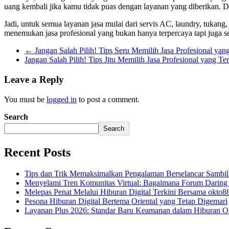
uang kembali jika kamu tidak puas dengan layanan yang diberikan. D
Jadi, untuk semua layanan jasa mulai dari servis AC, laundry, tukang
menemukan jasa profesional yang bukan hanya terpercaya tapi juga
←
Jangan Salah Pilih! Tips Seru Memilih Jasa Profesional yan
Jangan Salah Pilih! Tips Jitu Memilih Jasa Profesional yang T
Leave a Reply
You must be
logged in
to post a comment.
Search
Search
Recent Posts
Tips dan Trik Memaksimalkan Pengalaman Berselancar Sambil
Menyelami Tren Komunitas Virtual: Bagaimana Forum Daring
Melepas Penat Melalui Hiburan Digital Terkini Bersama okto8
Pesona Hiburan Digital Bertema Oriental yang Tetap Digemari
Layanan Plus 2026: Standar Baru Keamanan dalam Hiburan O