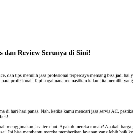
s dan Review Serunya di Sini!
vice, dan tips memilih jasa profesional terpercaya memang bisa jadi ha
 para profesional. Tapi bagaimana memastikan kalau kita memilih yang
!
a di hari-hari panas. Nah, ketika kamu mencari jasa servis AC, pasti
mbek!
ernah menggunakan jasa tersebut. Apakah mereka ramah? Apakah harga 
esai. Ini bisa membantu mereka memberikan layanan yang lebih baik k