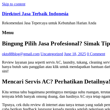
Skip to content
Direktori Jasa Terbaik Indonesia
Rekomendasi Jasa Tepercaya untuk Kebutuhan Harian Anda
Menu
Bingung Pilih Jasa Profesional? Simak Tip
okto88blog@gmail.com
Uncategorized
June 18, 2025
0 Comment
Review layanan jasa seperti servis AC, laundry, tukang, cleaning ser
hanya butuh satu panggilan atau klik untuk mendapatkan bantuan dari
sini!
Mencari Servis AC? Perhatikan Detailnya
Kita semua tahu bagaimana pentingnya menjaga suhu ruangan, terutam
ternyata lebih banyak omong doang, dan hasilnya AC-nya tetap nga
Tipsnya, cek dulu review di internet atau tanya teman yang sudah p
coba berikan feedback langsung kepada mereka setelah pekerjaan sel