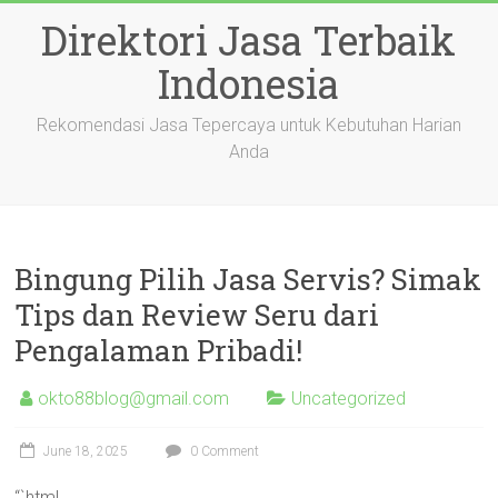
Skip
Direktori Jasa Terbaik
to
content
Indonesia
Rekomendasi Jasa Tepercaya untuk Kebutuhan Harian
Anda
Bingung Pilih Jasa Servis? Simak
Tips dan Review Seru dari
Pengalaman Pribadi!
okto88blog@gmail.com
Uncategorized
June 18, 2025
0 Comment
“`html