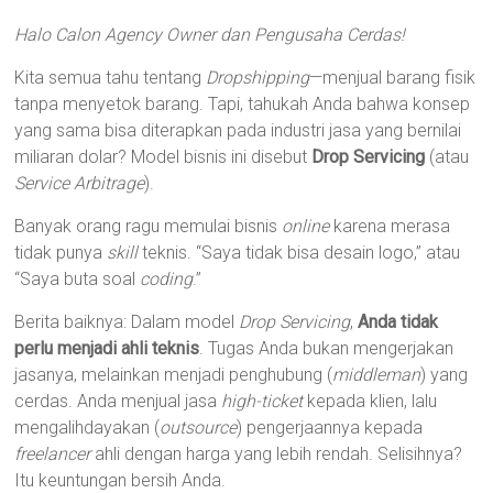
Halo Calon Agency Owner dan Pengusaha Cerdas!
Kita semua tahu tentang
Dropshipping
—menjual barang fisik
tanpa menyetok barang. Tapi, tahukah Anda bahwa konsep
yang sama bisa diterapkan pada industri jasa yang bernilai
miliaran dolar? Model bisnis ini disebut
Drop Servicing
(atau
Service Arbitrage
).
Banyak orang ragu memulai bisnis
online
karena merasa
tidak punya
skill
teknis. “Saya tidak bisa desain logo,” atau
“Saya buta soal
coding
.”
Berita baiknya: Dalam model
Drop Servicing
,
Anda tidak
perlu menjadi ahli teknis
. Tugas Anda bukan mengerjakan
jasanya, melainkan menjadi penghubung (
middleman
) yang
cerdas. Anda menjual jasa
high-ticket
kepada klien, lalu
mengalihdayakan (
outsource
) pengerjaannya kepada
freelancer
ahli dengan harga yang lebih rendah. Selisihnya?
Itu keuntungan bersih Anda.