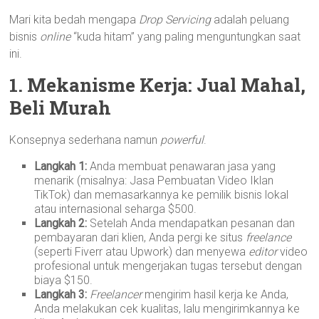
Mari kita bedah mengapa
Drop Servicing
adalah peluang
bisnis
online
“kuda hitam” yang paling menguntungkan saat
ini.
1. Mekanisme Kerja: Jual Mahal,
Beli Murah
Konsepnya sederhana namun
powerful
.
Langkah 1:
Anda membuat penawaran jasa yang
menarik (misalnya: Jasa Pembuatan Video Iklan
TikTok) dan memasarkannya ke pemilik bisnis lokal
atau internasional seharga $500.
Langkah 2:
Setelah Anda mendapatkan pesanan dan
pembayaran dari klien, Anda pergi ke situs
freelance
(seperti Fiverr atau Upwork) dan menyewa
editor
video
profesional untuk mengerjakan tugas tersebut dengan
biaya $150.
Langkah 3:
Freelancer
mengirim hasil kerja ke Anda,
Anda melakukan cek kualitas, lalu mengirimkannya ke