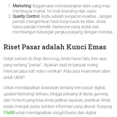
Marketing:
Bagaimana mendatangkan klien yang mau
membayar mahal. Ini soal
branding
dan
sales
.
Quality Control:
Anda adalah penjamin kualitas. Jangan
pernah mengirimkan hasil kerja buruk ke klien. Anda
harus pandai memilih
freelancer
yang andal dan
membangun hubungan jangka panjang dengan mereka.
Riset Pasar adalah Kunci Emas
Untuk sukses di
Drop Servicing
, Anda harus tahu tren apa
yang sedang “panas”. Apakah saat ini banyak orang
mencari jasa edit video vertikal? Atau jasa keamanan siber
untuk UKM?
Untuk mendapatkan wawasan tentang tren pasar digital,
update
teknologi terbaru, hingga peluang di dunia
gaming
dan
Fintech
yang bisa Anda jadikan layanan, pastikan Anda
selalu merujuk pada sumber informasi yang akurat. Kunjungi
Fila88
untuk mendapatkan
insight
bisnis dan digital