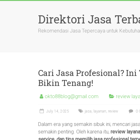
Skip
to
Direktori Jasa Terb
content
Rekomendasi Jasa Tepercaya untuk Kebutuha
Cari Jasa Profesional? I
Bikin Tenang!
okto88blog@gmail.com
review lay
July 14, 2025
jasa
,
layanan
,
review
0 
Dalam era yang semakin sibuk ini, mencari jas
semakin penting. Oleh karena itu,
review layana
service, dan tips memilih jasa profesional ter