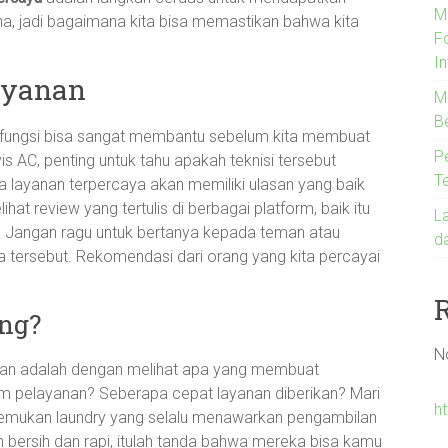
M
ana, jadi bagaimana kita bisa memastikan bahwa kita
F
In
ayanan
Me
B
rfungsi bisa sangat membantu sebelum kita membuat
P
s AC, penting untuk tahu apakah teknisi tersebut
T
ia layanan terpercaya akan memiliki ulasan yang baik
at review yang tertulis di berbagai platform, baik itu
L
ya. Jangan ragu untuk bertanya kepada teman atau
d
 tersebut. Rekomendasi dari orang yang kita percayai
ng?
N
yanan adalah dengan melihat apa yang membuat
m pelayanan? Seberapa cepat layanan diberikan? Mari
ht
enemukan laundry yang selalu menawarkan pengambilan
n bersih dan rapi, itulah tanda bahwa mereka bisa kamu