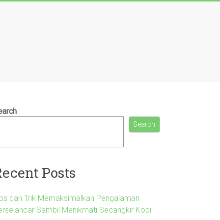
earch
Search
Recent Posts
ips dan Trik Memaksimalkan Pengalaman
erselancar Sambil Menikmati Secangkir Kopi