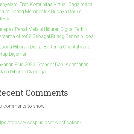
enyelami Tren Komunitas Virtual: Bagaimana
orum Daring Membentuk Budaya Baru di
ternet
lepas Penat Melalui Hiburan Digital Terkini
ersama okto88 Sebagai Ruang Bermain Ideal
esona Hiburan Digital Bertema Oriental yang
etap Digemari
ayanan Plus 2026: Standar Baru Keamanan
alam Hiburan Olahraga
Recent Comments
o comments to show.
tps://topservicesplus.com/verification/