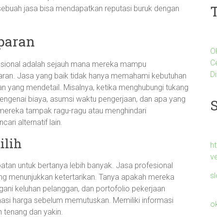
sebuah jasa bisa mendapatkan reputasi buruk dengan
paran
O
C
ofesional adalah sejauh mana mereka mampu
Di
paran. Jasa yang baik tidak hanya memahami kebutuhan
an yang mendetail. Misalnya, ketika menghubungi tukang
mengenai biaya, asumsi waktu pengerjaan, dan apa yang
 mereka tampak ragu-ragu atau menghindari
i alternatif lain.
ilih
h
v
tan untuk bertanya lebih banyak. Jasa profesional
s
yang menunjukkan ketertarikan. Tanya apakah mereka
gani keluhan pelanggan, dan portofolio pekerjaan
asi harga sebelum memutuskan. Memiliki informasi
o
 tenang dan yakin.