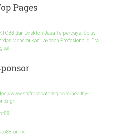
Top Pages
KTO88 dan Direktori Jasa Terpercaya: Solusi
erdas Menemukan Layanan Profesional di Era
gital
Sponsor
ttps://www.stirfreshcatering.com/healthy-
ending/
lot88
kto88 online