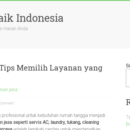
aik Indonesia
n Harian Anda
ni Tips Memilih Layanan yang
S
anan jasa
Comment
a profesional untuk kebutuhan rumah tangga menjadi
T
n jasa seperti servis AC, laundry, tukang, cleaning
B
percaya
adalah langkah cerdas untuk mendapatkan