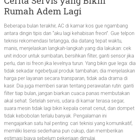
Cerita Servis yang Bikin
Rumah Adem Lagi
Beberapa bulan terakhir, AC di kamar kos gue ngambang
antara dingin tipis dan “aku lagi kehabisan freon”. Gue telpon
teknisi rekomendasi tetangga, dia datang tepat waktu,
manis, menjelaskan langkah-langkah yang dia lakukan: cek
unit indoor untuk sumbatan, bersihkan filter, ganti sensor jika
perlu, dan isi freon jika levelnya turun. Yang bikin gue lega: dia
tidak sekadar ngebetjual produk tambahan; dia menjelaskan
harga per layanan secara transparan, tidak ada drama di
kasir. Dia juga memberi saran tentang perawatan rutin: ganti
filter tiap bulan, jangan biarkan cuaca panas membutakan
akal sehat. Setelah servis, udara di kamar terasa segar,
suara mesin tidak lagi bikin kepala cenat cenut, dan dompet
tidak kebobolan terlalu banyak. Pengalaman ini
mengajarkan satu hal penting: cari teknisi yang komunikatif,
memiliki lisensi sederhana pun cukup, dan memberikan
estimasi biaya sebelum pekerjaan dimulai.