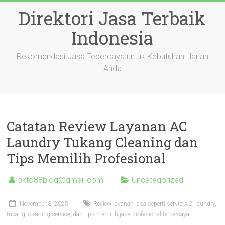
Skip
Direktori Jasa Terbaik
to
content
Indonesia
Rekomendasi Jasa Tepercaya untuk Kebutuhan Harian
Anda
Catatan Review Layanan AC
Laundry Tukang Cleaning dan
Tips Memilih Profesional
okto88blog@gmail.com
Uncategorized
November 3, 2025
Review layanan jasa seperti servis AC, laundry,
tukang, cleaning service, dan tips memilih jasa profesional terpercaya