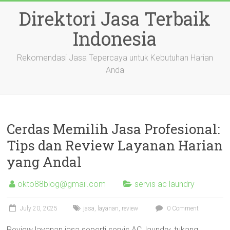
Skip
Direktori Jasa Terbaik
to
content
Indonesia
Rekomendasi Jasa Tepercaya untuk Kebutuhan Harian
Anda
Cerdas Memilih Jasa Profesional:
Tips dan Review Layanan Harian
yang Andal
okto88blog@gmail.com
servis ac laundry
July 20, 2025
jasa
,
layanan
,
review
0 Comment
Review layanan jasa seperti servis AC, laundry, tukang,