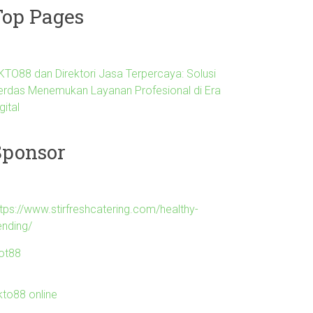
Top Pages
KTO88 dan Direktori Jasa Terpercaya: Solusi
erdas Menemukan Layanan Profesional di Era
gital
Sponsor
ttps://www.stirfreshcatering.com/healthy-
ending/
lot88
kto88 online