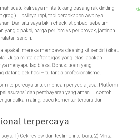
rnah suatu kali saya minta tukang pasang rak dinding,
s
t grogi). Hasilnya rapi, tapi percakapan awalnya
n. Dari situ saya bikin checklist pribadi sebelum
han yang dipakai, harga per jam vs per proyek, jaminan
latan sendiri.
nya apakah mereka membawa cleaning kit sendiri (sikat,
ai. Juga minta daftar tugas yang jelas: apakah
nya menyapu-lap biasa. Bonus: team yang
 datang cek hasil—itu tanda profesionalisme.
tform terpercaya untuk mencari penyedia jasa. Platform
a opsi asuransi dan pembayaran yang aman — contoh
engandalkan rating; baca komentar terbaru dan
sional terpercaya
aya: 1) Cek review dan testimoni terbaru; 2) Minta