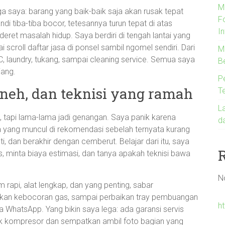
M
a saya: barang yang baik-baik saja akan rusak tepat
F
di tiba-tiba bocor, tetesannya turun tepat di atas
In
et masalah hidup. Saya berdiri di tengah lantai yang
i scroll daftar jasa di ponsel sambil ngomel sendiri. Dari
Me
AC, laundry, tukang, sampai cleaning service. Semua saya
B
jang.
P
 aneh, dan teknisi yang ramah
T
L
, tapi lama-lama jadi genangan. Saya panik karena
d
ma yang muncul di rekomendasi sebelah ternyata kurang
, dan berakhir dengan cemberut. Belajar dari itu, saya
as, minta biaya estimasi, dan tanya apakah teknisi bawa
N
 rapi, alat lengkap, dan yang penting, sabar
ekan kebocoran gas, sampai perbaikan tray pembuangan
ht
a WhatsApp. Yang bikin saya lega: ada garansi servis
erek kompresor dan sempatkan ambil foto bagian yang