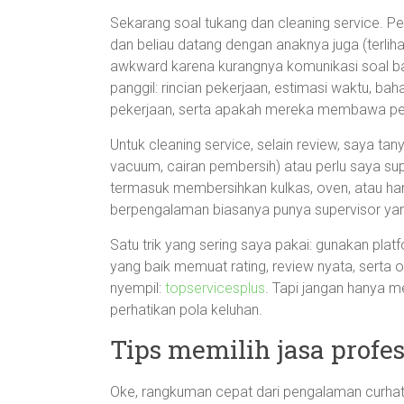
Sekarang soal tukang dan cleaning service. Pe
dan beliau datang dengan anaknya juga (terliha
awkward karena kurangnya komunikasi soal baha
panggil: rincian pekerjaan, estimasi waktu, ba
pekerjaan, serta apakah mereka membawa pera
Untuk cleaning service, selain review, saya ta
vacuum, cairan pembersih) atau perlu saya supl
termasuk membersihkan kulkas, oven, atau ha
berpengalaman biasanya punya supervisor yang
Satu trik yang sering saya pakai: gunakan pla
yang baik memuat rating, review nyata, sert
nyempil:
topservicesplus
. Tapi jangan hanya m
perhatikan pola keluhan.
Tips memilih jasa profe
Oke, rangkuman cepat dari pengalaman curhat s