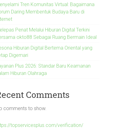
enyelami Tren Komunitas Virtual: Bagaimana
orum Daring Membentuk Budaya Baru di
ternet
lepas Penat Melalui Hiburan Digital Terkini
ersama okto88 Sebagai Ruang Bermain Ideal
esona Hiburan Digital Bertema Oriental yang
etap Digemari
ayanan Plus 2026: Standar Baru Keamanan
alam Hiburan Olahraga
Recent Comments
o comments to show.
tps://topservicesplus.com/verification/