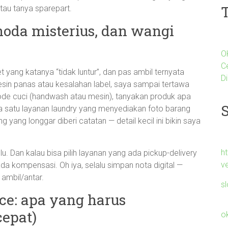
tau tanya sparepart.
noda misterius, dan wangi
O
C
aket yang katanya “tidak luntur”, dan pas ambil ternyata
Di
sin panas atau kesalahan label, saya sampai tertawa
tode cuci (handwash atau mesin), tanyakan produk apa
da satu layanan laundry yang menyediakan foto barang
g yang longgar diberi catatan — detail kecil ini bikin saya
h
. Dan kalau bisa pilih layanan yang ada pickup-delivery
v
da kompensasi. Oh iya, selalu simpan nota digital —
 ambil/antar.
s
ce: apa yang harus
cepat)
o