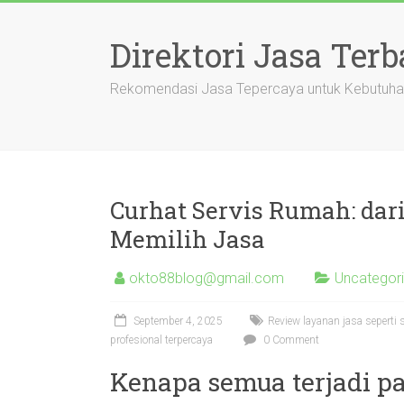
Skip
to
Direktori Jasa Terb
content
Rekomendasi Jasa Tepercaya untuk Kebutuha
Curhat Servis Rumah: dar
Memilih Jasa
okto88blog@gmail.com
Uncategor
September 4, 2025
Review layanan jasa seperti 
profesional terpercaya
0 Comment
Kenapa semua terjadi p