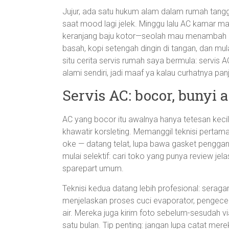
Jujur, ada satu hukum alam dalam rumah tangg
saat mood lagi jelek. Minggu lalu AC kamar man
keranjang baju kotor—seolah mau menambah der
basah, kopi setengah dingin di tangan, dan mula
situ cerita servis rumah saya bermula: servis 
alami sendiri, jadi maaf ya kalau curhatnya pan
Servis AC: bocor, bunyi
AC yang bocor itu awalnya hanya tetesan kecil
khawatir korsleting. Memanggil teknisi perta
oke — datang telat, lupa bawa gasket pengganti
mulai selektif: cari toko yang punya review jel
sparepart umum.
Teknisi kedua datang lebih profesional: seragam
menjelaskan proses cuci evaporator, pengec
air. Mereka juga kirim foto sebelum-sesudah vi
satu bulan. Tip penting: jangan lupa catat m