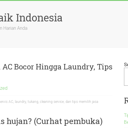
aik Indonesia
n Harian Anda
i AC Bocor Hingga Laundry, Tips
S
ized
servis AC, laundry, tukang, cleaning service, dan tips memilih jasa
T
as hujan? (Curhat pembuka)
B