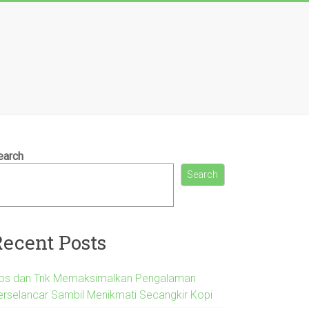
earch
Search
Recent Posts
ips dan Trik Memaksimalkan Pengalaman
erselancar Sambil Menikmati Secangkir Kopi