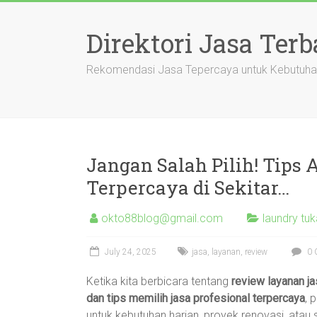
Skip
to
Direktori Jasa Terb
content
Rekomendasi Jasa Tepercaya untuk Kebutuha
Jangan Salah Pilih! Tips 
Terpercaya di Sekitar…
okto88blog@gmail.com
laundry tu
July 24, 2025
jasa
,
layanan
,
review
0 
Ketika kita berbicara tentang
review layanan ja
dan tips memilih jasa profesional terpercaya
, 
untuk kebutuhan harian, proyek renovasi, atau 