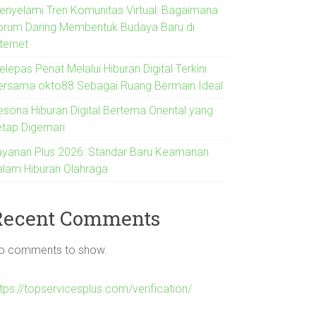
enyelami Tren Komunitas Virtual: Bagaimana
orum Daring Membentuk Budaya Baru di
ternet
lepas Penat Melalui Hiburan Digital Terkini
ersama okto88 Sebagai Ruang Bermain Ideal
esona Hiburan Digital Bertema Oriental yang
etap Digemari
ayanan Plus 2026: Standar Baru Keamanan
alam Hiburan Olahraga
Recent Comments
o comments to show.
tps://topservicesplus.com/verification/