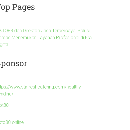
Top Pages
KTO88 dan Direktori Jasa Terpercaya: Solusi
erdas Menemukan Layanan Profesional di Era
gital
Sponsor
ttps://www.stirfreshcatering.com/healthy-
ending/
lot88
kto88 online