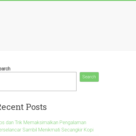
earch
Search
Recent Posts
ips dan Trik Memaksimalkan Pengalaman
erselancar Sambil Menikmati Secangkir Kopi