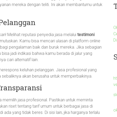
layanan mereka dengan teliti. Ini akan membantumu untuk
 Pelanggan
O
C
! Melihat reputasi penyedia jasa melalui
testimoni
Di
utuskan. Kamu bisa mencari ulasan di platform online
rbagi pengalaman baik dan buruk mereka. Jika sebagian
u bisa jadi indikasi bahwa kamu berada di jalur yang
 cari alternatif lain.
erespons keluhan pelanggan. Jasa profesional yang
 sebaliknya akan berusaha untuk memperbaikinya.
h
v
ransparansi
s
a memilih jasa profesional. Pastikan untuk meminta
an riset tentang tarif umum untuk berbagai jasa di
o
 ada yang tidak beres. Di sisi lain, jika harganya terlalu