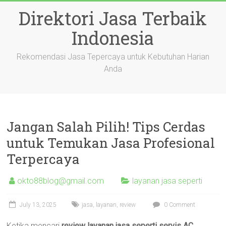
Skip
Direktori Jasa Terbaik
to
content
Indonesia
Rekomendasi Jasa Tepercaya untuk Kebutuhan Harian
Anda
Jangan Salah Pilih! Tips Cerdas
untuk Temukan Jasa Profesional
Terpercaya
okto88blog@gmail.com
layanan jasa seperti
July 13, 2025
jasa
,
layanan
,
review
0 Comment
Ketika mencari
review layanan jasa seperti servis AC,