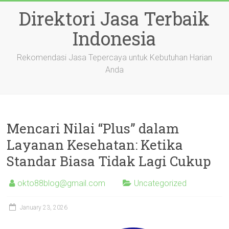
Skip
Direktori Jasa Terbaik
to
content
Indonesia
Rekomendasi Jasa Tepercaya untuk Kebutuhan Harian
Anda
Mencari Nilai “Plus” dalam
Layanan Kesehatan: Ketika
Standar Biasa Tidak Lagi Cukup
okto88blog@gmail.com
Uncategorized
January 23, 2026