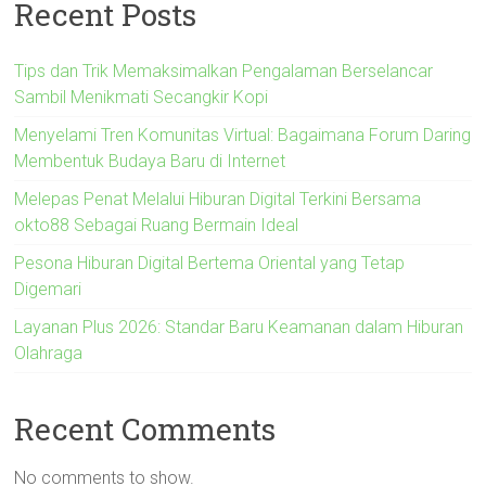
Recent Posts
Tips dan Trik Memaksimalkan Pengalaman Berselancar
Sambil Menikmati Secangkir Kopi
Menyelami Tren Komunitas Virtual: Bagaimana Forum Daring
Membentuk Budaya Baru di Internet
Melepas Penat Melalui Hiburan Digital Terkini Bersama
okto88 Sebagai Ruang Bermain Ideal
Pesona Hiburan Digital Bertema Oriental yang Tetap
Digemari
Layanan Plus 2026: Standar Baru Keamanan dalam Hiburan
Olahraga
Recent Comments
No comments to show.