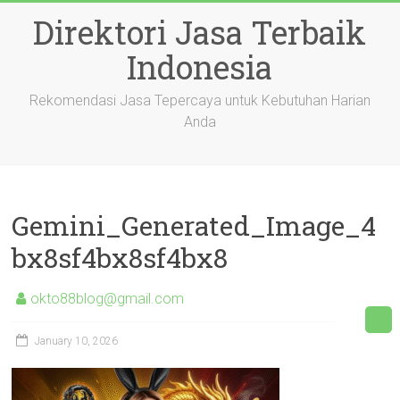
Skip
Direktori Jasa Terbaik
to
content
Indonesia
Rekomendasi Jasa Tepercaya untuk Kebutuhan Harian
Anda
Gemini_Generated_Image_4
bx8sf4bx8sf4bx8
okto88blog@gmail.com
January 10, 2026