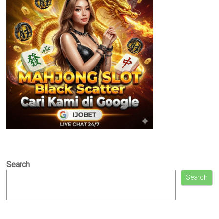
Search
Search