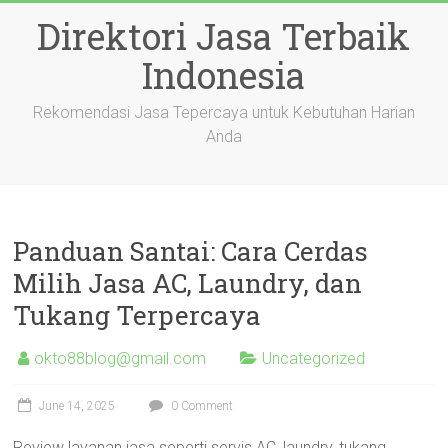
Skip
Direktori Jasa Terbaik
to
content
Indonesia
Rekomendasi Jasa Tepercaya untuk Kebutuhan Harian
Anda
Panduan Santai: Cara Cerdas
Milih Jasa AC, Laundry, dan
Tukang Terpercaya
okto88blog@gmail.com
Uncategorized
June 14, 2025
0 Comment
Review layanan jasa seperti servis AC, laundry, tukang,