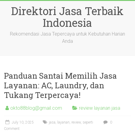
Skip
Direktori Jasa Terbaik
to
content
Indonesia
Rekomendasi Jasa Tepercaya untuk Kebutuhan Harian
Anda
Panduan Santai Memilih Jasa
Layanan: AC, Laundry, dan
Tukang Terpercaya!
okto88blog@gmail.com
review layanan jasa
July 10, 2025
jasa
,
layanan
,
review
,
seperti
0
Comment