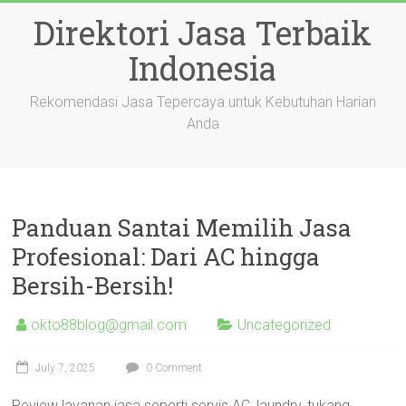
Skip
Direktori Jasa Terbaik
to
content
Indonesia
Rekomendasi Jasa Tepercaya untuk Kebutuhan Harian
Anda
Panduan Santai Memilih Jasa
Profesional: Dari AC hingga
Bersih-Bersih!
okto88blog@gmail.com
Uncategorized
July 7, 2025
0 Comment
Review layanan jasa seperti servis AC, laundry, tukang,