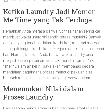
November 28, 2025
jadi
,
ketika
,
laundry
,
momen
,
time
Ketika Laundry Jadi Momen
Me Time yang Tak Terduga
Pernahkah Anda merasa bahwa rutinitas harian sering kali
membuat waktu untuk diri sendiri terasa mustahil? Banyak
dari kita yang terjebak dalam kesibukan, mencari momen
tenang di tengah kesibukan pekerjaan dan kehidupan sehari-
hari. Namun, tahukah Anda bahwa waktu laundry bisa
menjadi kesempatan emas untuk meraih momen “me
time”? Dalam artikel ini, saya akan membahas secara
mendalam bagaimana proses mencuci pakaian bisa
berubah menjadi ritual relaksasi yang menyegarkan.
Menemukan Nilai dalam
Proses Laundry
Berdasarkan pengalaman pribadi dan pengamatan saya