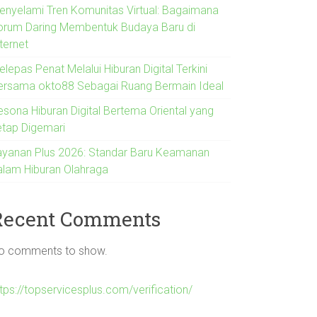
enyelami Tren Komunitas Virtual: Bagaimana
orum Daring Membentuk Budaya Baru di
ternet
lepas Penat Melalui Hiburan Digital Terkini
ersama okto88 Sebagai Ruang Bermain Ideal
esona Hiburan Digital Bertema Oriental yang
etap Digemari
ayanan Plus 2026: Standar Baru Keamanan
alam Hiburan Olahraga
Recent Comments
o comments to show.
tps://topservicesplus.com/verification/