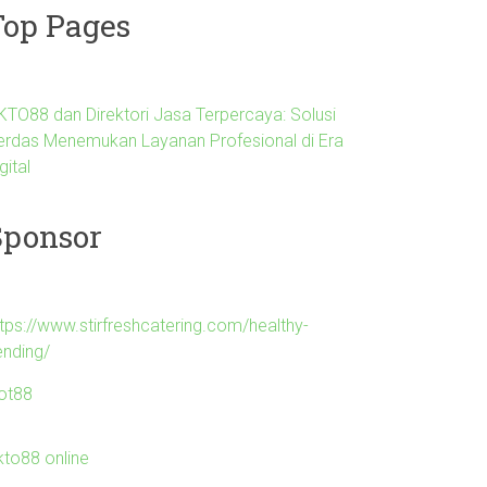
Top Pages
KTO88 dan Direktori Jasa Terpercaya: Solusi
erdas Menemukan Layanan Profesional di Era
gital
Sponsor
ttps://www.stirfreshcatering.com/healthy-
ending/
lot88
kto88 online