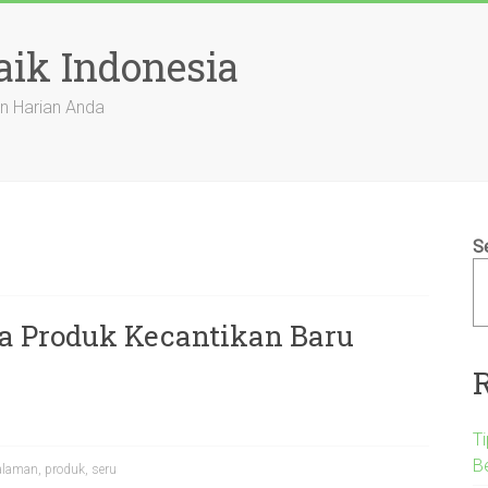
aik Indonesia
n Harian Anda
S
 Produk Kecantikan Baru
T
B
alaman
,
produk
,
seru