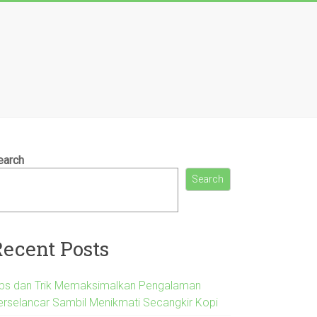
earch
Search
Recent Posts
ips dan Trik Memaksimalkan Pengalaman
erselancar Sambil Menikmati Secangkir Kopi