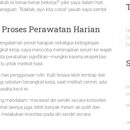
ah ini benar-benar bekerja?” pikir saya dalam hati.
raguan. “Baiklah, ayo kita coba!” jawab saya sambil
 Proses Perawatan Harian
O
C
pengalaman penuh harapan sekaligus ketegangan.
Di
angkat kerja, saya mencoba menerapkan serum ke wajah
ada perubahan signifikan—mungkin karena ekspektasi
 untuk melihat hasil.
 hari penggunaan rutin. Kulit terasa lebih lembap dan
gi sebelum berangkat kerja, saat melihat cermin, ada
h
usaha kecil ini.
v
ang mendalam—merawat diri sendiri secara konsisten
s
at lainnya juga: lebih banyak minum air putih dan
 melakukan investasi pada diri sendiri secara
o