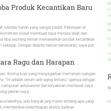
M
ba Produk Kecantikan Baru
F
In
Me
h rutinitas harian yang sangat padat. Pekerjaan di
B
gai komitmen sosial membuat saya merasa lelah dan
P
, tiba-tiba seorang teman menawarkan produk kecantikan
T
m sekejap. Dengan skeptis namun penasaran, saya pun
L
d
tara Ragu dan Harapan
 hari. Aroma kopi yang menyegarkan memenuhi ruangan
a. “Ini adalah serum anti-aging terbaru,” ujarnya dengan
ya; campuran antusiasme dan keyakinan membuat saya
N
ngi pikiran saya.
a labelnya; ada banyak janji manis tentang apa yang
ht
tan, memberikan kelembapan ekstra, bahkan