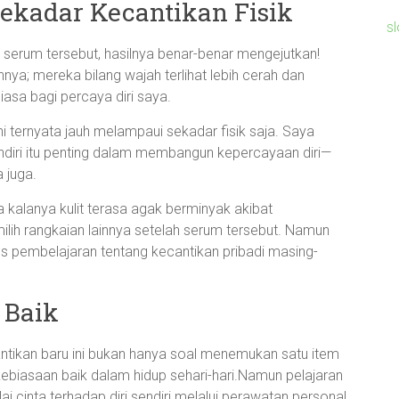
 Sekadar Kecantikan Fisik
s
 serum tersebut, hasilnya benar-benar mengejutkan!
a; mereka bilang wajah terlihat lebih cerah dan
iasa bagi percaya diri saya.
ni ternyata jauh melampaui sekadar fisik saja. Saya
endiri itu penting dalam membangun kepercayaan diri—
 juga.
da kalanya kulit terasa agak berminyak akibat
lih rangkaian lainnya setelah serum tersebut. Namun
es pembelajaran tentang kecantikan pribadi masing-
 Baik
tikan baru ini bukan hanya soal menemukan satu item
 kebiasaan baik dalam hidup sehari-hari.Namun pelajaran
i cinta terhadap diri sendiri melalui perawatan personal.