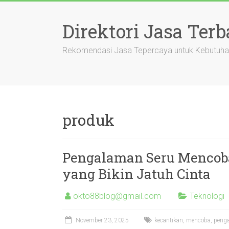
Skip
to
Direktori Jasa Terb
content
Rekomendasi Jasa Tepercaya untuk Kebutuha
produk
Pengalaman Seru Mencoba
yang Bikin Jatuh Cinta
okto88blog@gmail.com
Teknologi
November 23, 2025
kecantikan
,
mencoba
,
peng