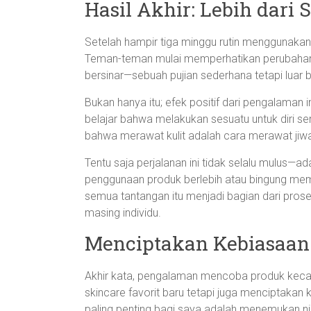
Hasil Akhir: Lebih dari
Setelah hampir tiga minggu rutin menggunakan
Teman-teman mulai memperhatikan perubahanny
bersinar—sebuah pujian sederhana tetapi luar b
Bukan hanya itu; efek positif dari pengalaman i
belajar bahwa melakukan sesuatu untuk diri s
bahwa merawat kulit adalah cara merawat jiwa
Tentu saja perjalanan ini tidak selalu mulus—a
penggunaan produk berlebih atau bingung memi
semua tantangan itu menjadi bagian dari pros
masing individu.
Menciptakan Kebiasaan
Akhir kata, pengalaman mencoba produk kecan
skincare favorit baru tetapi juga menciptakan
paling penting bagi saya adalah menemukan nila