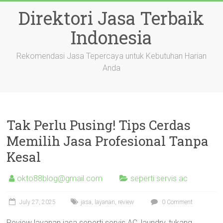
Skip
Direktori Jasa Terbaik
to
content
Indonesia
Rekomendasi Jasa Tepercaya untuk Kebutuhan Harian
Anda
Tak Perlu Pusing! Tips Cerdas
Memilih Jasa Profesional Tanpa
Kesal
okto88blog@gmail.com
seperti servis ac
July 27, 2025
jasa
,
layanan
,
review
0 Comment
Review layanan jasa seperti servis AC, laundry, tukang,