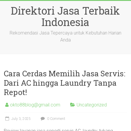
Skip
Direktori Jasa Terbaik
to
content
Indonesia
Rekomendasi Jasa Tepercaya untuk Kebutuhan Harian
Anda
Cara Cerdas Memilih Jasa Servis:
Dari AC hingga Laundry Tanpa
Repot!
okto88blog@gmail.com
Uncategorized
July 3, 2025
0 Comment
Review layanan jasa seperti servis AC, laundry, tukang,