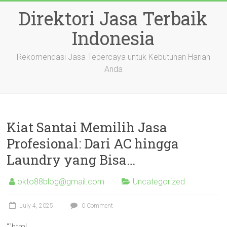
Skip
Direktori Jasa Terbaik
to
content
Indonesia
Rekomendasi Jasa Tepercaya untuk Kebutuhan Harian
Anda
Kiat Santai Memilih Jasa
Profesional: Dari AC hingga
Laundry yang Bisa…
okto88blog@gmail.com
Uncategorized
July 4, 2025
0 Comment
“`html