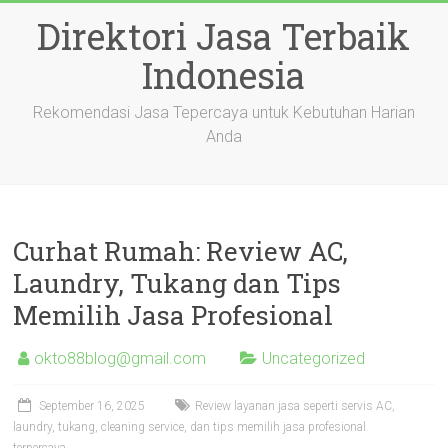
Skip
Direktori Jasa Terbaik
to
content
Indonesia
Rekomendasi Jasa Tepercaya untuk Kebutuhan Harian
Anda
Curhat Rumah: Review AC,
Laundry, Tukang dan Tips
Memilih Jasa Profesional
okto88blog@gmail.com
Uncategorized
September 16, 2025
Review layanan jasa seperti servis AC,
laundry, tukang, cleaning service, dan tips memilih jasa profesional