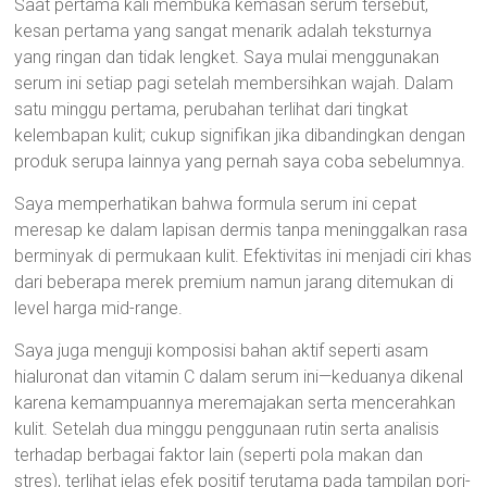
Saat pertama kali membuka kemasan serum tersebut,
kesan pertama yang sangat menarik adalah teksturnya
yang ringan dan tidak lengket. Saya mulai menggunakan
serum ini setiap pagi setelah membersihkan wajah. Dalam
satu minggu pertama, perubahan terlihat dari tingkat
kelembapan kulit; cukup signifikan jika dibandingkan dengan
produk serupa lainnya yang pernah saya coba sebelumnya.
Saya memperhatikan bahwa formula serum ini cepat
meresap ke dalam lapisan dermis tanpa meninggalkan rasa
berminyak di permukaan kulit. Efektivitas ini menjadi ciri khas
dari beberapa merek premium namun jarang ditemukan di
level harga mid-range.
Saya juga menguji komposisi bahan aktif seperti asam
hialuronat dan vitamin C dalam serum ini—keduanya dikenal
karena kemampuannya meremajakan serta mencerahkan
kulit. Setelah dua minggu penggunaan rutin serta analisis
terhadap berbagai faktor lain (seperti pola makan dan
stres), terlihat jelas efek positif terutama pada tampilan pori-