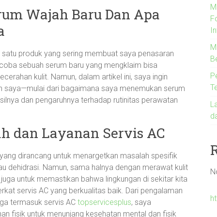
M
rum Wajah Baru Dan Apa
F
a
In
Me
lah satu produk yang sering membuat saya penasaran
B
ncoba sebuah serum baru yang mengklaim bisa
P
erahan kulit. Namun, dalam artikel ini, saya ingin
T
 saya—mulai dari bagaimana saya menemukan serum
silnya dan pengaruhnya terhadap rutinitas perawatan
L
d
h dan Layanan Servis AC
 yang dirancang untuk menargetkan masalah spesifik
atau dehidrasi. Namun, sama halnya dengan merawat kulit
N
 juga untuk memastikan bahwa lingkungan di sekitar kita
at servis AC yang berkualitas baik. Dari pengalaman
ht
gga termasuk servis AC
topservicesplus
, saya
 fisik untuk menunjang kesehatan mental dan fisik