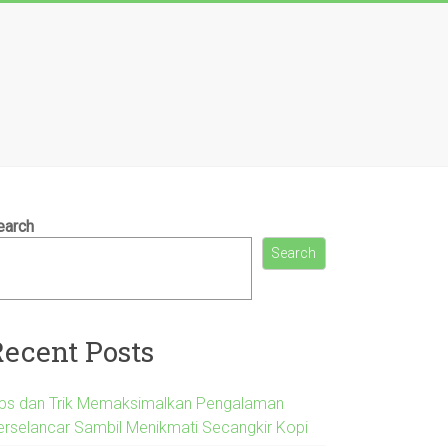
earch
Search
Recent Posts
ips dan Trik Memaksimalkan Pengalaman
erselancar Sambil Menikmati Secangkir Kopi