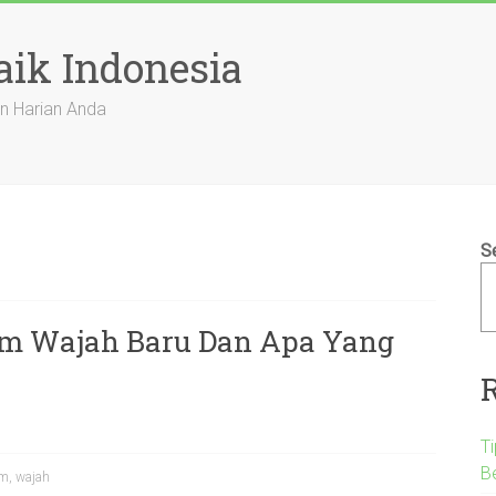
aik Indonesia
n Harian Anda
S
um Wajah Baru Dan Apa Yang
T
B
um
,
wajah