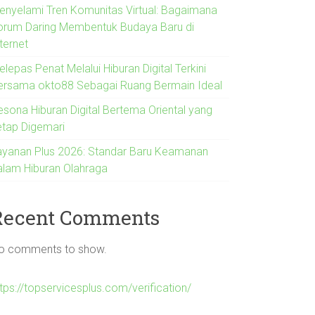
enyelami Tren Komunitas Virtual: Bagaimana
orum Daring Membentuk Budaya Baru di
ternet
lepas Penat Melalui Hiburan Digital Terkini
ersama okto88 Sebagai Ruang Bermain Ideal
esona Hiburan Digital Bertema Oriental yang
etap Digemari
ayanan Plus 2026: Standar Baru Keamanan
alam Hiburan Olahraga
Recent Comments
o comments to show.
tps://topservicesplus.com/verification/