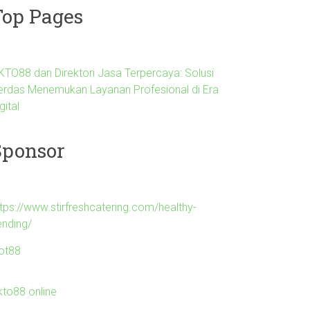
Top Pages
KTO88 dan Direktori Jasa Terpercaya: Solusi
erdas Menemukan Layanan Profesional di Era
gital
Sponsor
ttps://www.stirfreshcatering.com/healthy-
ending/
lot88
kto88 online