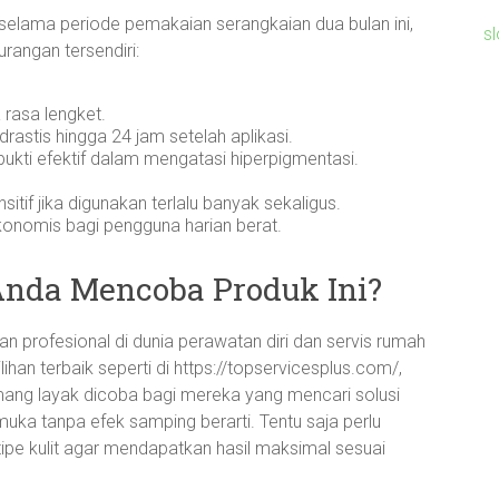
 selama periode pemakaian serangkaian dua bulan ini,
s
urangan tersendiri:
rasa lengket.
astis hingga 24 jam setelah aplikasi.
ukti efektif dalam mengatasi hiperpigmentasi.
ensitif jika digunakan terlalu banyak sekaligus.
konomis bagi pengguna harian berat.
Anda Mencoba Produk Ini?
 profesional di dunia perawatan diri dan servis rumah
ihan terbaik seperti di https://topservicesplus.com/,
ang layak dicoba bagi mereka yang mencari solusi
muka tanpa efek samping berarti. Tentu saja perlu
tipe kulit agar mendapatkan hasil maksimal sesuai