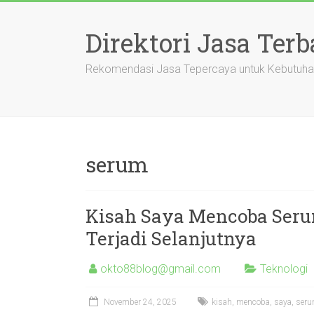
Skip
to
Direktori Jasa Terb
content
Rekomendasi Jasa Tepercaya untuk Kebutuha
serum
Kisah Saya Mencoba Ser
Terjadi Selanjutnya
okto88blog@gmail.com
Teknologi
November 24, 2025
kisah
,
mencoba
,
saya
,
ser