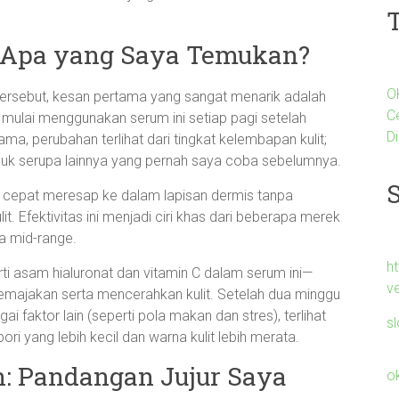
: Apa yang Saya Temukan?
O
rsebut, kesan pertama yang sangat menarik adalah
C
a mulai menggunakan serum ini setiap pagi setelah
Di
, perubahan terlihat dari tingkat kelembapan kulit;
oduk serupa lainnya yang pernah saya coba sebelumnya.
 cepat meresap ke dalam lapisan dermis tanpa
. Efektivitas ini menjadi ciri khas dari beberapa merek
a mid-range.
h
ti asam hialuronat dan vitamin C dalam serum ini—
v
ajakan serta mencerahkan kulit. Setelah dua minggu
i faktor lain (seperti pola makan dan stres), terlihat
s
ori yang lebih kecil dan warna kulit lebih merata.
: Pandangan Jujur Saya
o